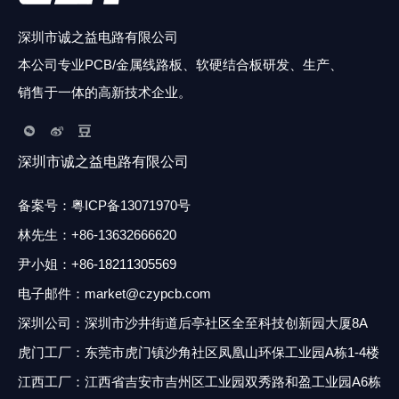
这个问题在客户手中是很难发现问题的，只有在焊完零件通电测试
后，才能出现开短路等问题。缺陷模式特点：孔铜厚度偏薄且孔口
深圳市诚之益电路有限公司
和孔中间分布较均匀，且与防焊下铜后没有明显的差异，不会出现
模式一只集中在孔口位置偏薄的现象，属于电镀本身沉积不足，不
本公司专业PCB/金属线路板、软硬结合板研发、生产、
存在熔蚀现象.
销售于一体的高新技术企业。
深圳市诚之益电路有限公司
备案号：
粤ICP备13071970号
林先生
：
+86-13632666620
尹小姐：+86-18211305569
电子邮件：market@czypcb.com
深圳公司：深圳市沙井街道后亭社区全至科技创新园大厦8A
虎门工厂：东莞市虎门镇沙角社区凤凰山环保工业园A栋1-4楼
江西工厂：江西省吉安市吉州区工业园双秀路和盈工业园A6
栋