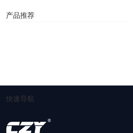
面的污染所致。解决方法:保证软硬结合板厂家在生产过程中避免
焊盘表面污染，保证软硬结合板在长期存放过程中的湿度，避免潮
产品推荐
湿保存，特别是金板，因为金板更容易氧化。
热电
铝基
软硬
6层
24层
高频
分离
板
结合
软硬
软硬
沉金
设备
工业
2、孔铜厚度不够，孔铜电镀不均匀
>
铜基
PCB
结合
结合
板4
控制
设备
板
板
PCB
板
层板
板
电控
板
这点就是沉铜电镀环节的问题了。正常IPC标准35um表面铜厚的
PCB
板
PCB，孔铜厚度范围应该在18-25um。但是一般的小规模的线路板
PCB厂，生产操作不规范，检测手段不做硬性要求，可能采购的原
材料(铜球)本身质量就不达标，以致线路板PCB做到成品后孔铜厚
度远远达不到标准(孔铜厚度在10-15um，远远小于行业要求标
准)。然而在电气测试过程中是不能发现此问题的，结果是到客户
快速导航
手里是好的软硬结合板，但是经过再加工(SMT,波峰焊，后焊，通
电测试等)操作后，软硬结合板就会有开短路现象，破开软硬结合
板就会发现孔铜断裂。