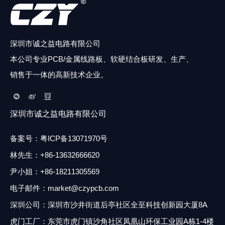
为什么选
择我们
深圳市诚之益电路有限公司
本公司专业PCB/金属线路板、软硬结合板研发、生产、
销售于一体的高新技术企业。
3. 真诚服务
4. 经典案例
1. 原材料选
2. 高端自动
择
化设备
良好的合作
12余年的行
深圳市诚之益电路有限公司
离不开优质
业打拼，诚
精益制造是
高端高质量
高效的服
之益结识了
诚之益电路
的电路板制
备案号：
粤ICP备13071970号
务，为满足
许多国内外
的生存根
造离不开高
客户要求，
知名品牌客
本，从原材
端设备，为
林先生
：
+86-13632666620
诚之益电路
户，例如比
料抓起，确
满足各类型
尹小姐：+86-18211305569
以业务销售
亚迪，洲明
保产品从基
电路板的高
及工程技术
科技，日本
础上就开始
效高质量生
电子邮件：market@czypcb.com
为核心的团
希森美康集
保障质量，
产，诚之益
队全力周到
团，德国欧
深圳公司：深圳市沙井街道后亭社区全至科技创新园大厦8A
满足各类客
电路从德
专业的为全
司朗等，与
户的需求，
国，日本等
虎门工厂：东莞市虎门镇沙角社区凤凰山环保工业园A栋1-4楼
球各地的客
这些客户的