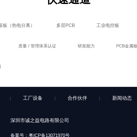
基板（热电分离）
多层PCB
工业电控板
质量 / 管理体系认证
研发能力
PCB金属
商
工厂设备
合作伙伴
新闻动态
|
|
|
深圳市诚之益电路有限公司
备案号：
粤ICP备13071970号