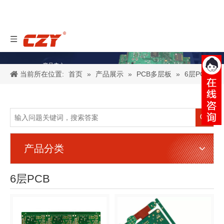
当前所在位置:
首页
»
产品展示
»
PCB多层板
»
6层PCB
产品分类
6层PCB