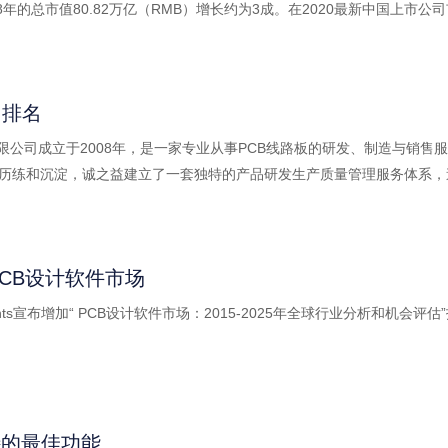
18年的总市值80.82万亿（RMB）增长约为3成。在2020最新中国上市
（160）2，深南电路（341）3，生益科技（346）4，大族激光（385）
。我国就有二千多家线路板PCB厂，线路板PCB产品，因为它的下游应用
司排名
限公司成立于2008年，是一家专业从事PCB线路板的研发、制造与销售服
业历练和沉淀，诚之益建立了一套独特的产品研发生产质量管理服务体系
基板，高频板，软硬结合板，多层板，高精密板，PCBA电路板组装等.
年PCB设计软​​件市场
t Insights宣布增加“ PCB设计软​​件市场：2015-2025年全球行业
特的最佳功能