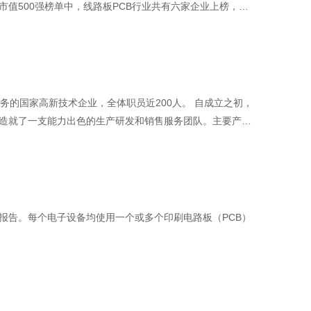
公司市值500强榜单中，线路板PCB行业共有六家企业上榜，具
5，沪电股份（437）6，东山精密（446）。线路板PCB是
产品比较广泛，不同的应用就需要不同的线路板PCB。小到
务的国家高新技术企业，全体职员近200人。 自成立之初，
，造就了一支能力出色的生产研发和销售服务团队。主要产品
分析和机会评估”报告。每个电子设备均使用一个或多个印刷电路板（PCB）