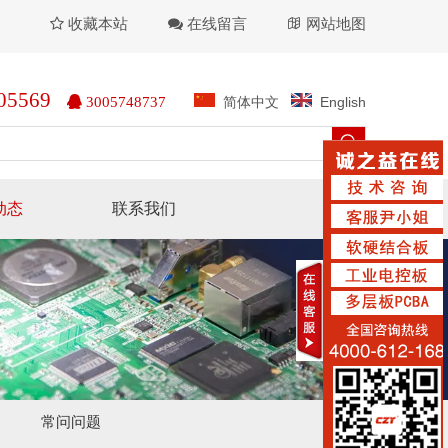
收藏本站
在线留言
网站地图



05569
简体中文
English

3005748737
动态
联系我们
常问问题