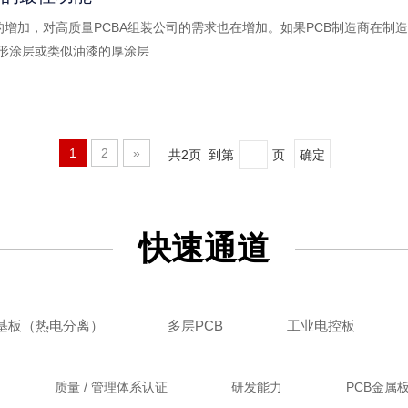
用的增加，对高质量PCBA组装公司的需求也在增加。如果PCB制造商在制
保形涂层或类似油漆的厚涂层
1
2
»
共2页 到第
页
确定
快速通道
基板（热电分离）
多层PCB
工业电控板
质量 / 管理体系认证
研发能力
PCB金属