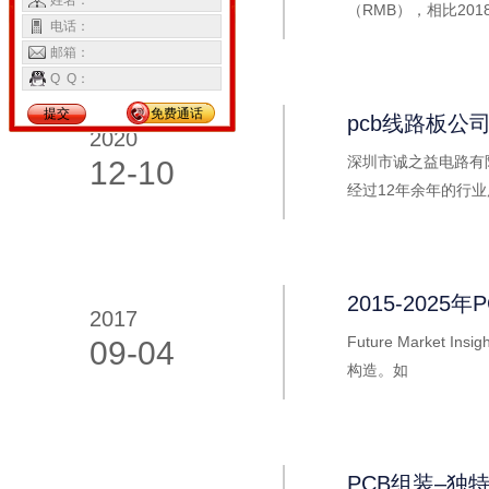
姓名：
（RMB），相比20
电话：
体风下：1，鹏鼎控股
邮箱：
一个群雄逐鹿的行业
Q Q：
智
提交
免费通话
pcb线路板公
2020
深圳市诚之益电路有
12-10
经过12年余年的行
包括各种铝基板，铜
2015-2025
2017
Future Marke
09-04
构造。如
PCB组装–独