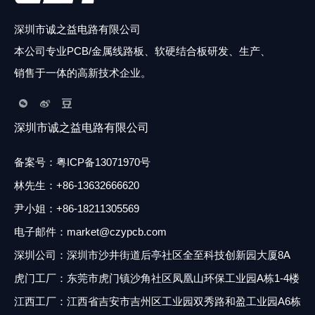
可供浏览的PCB制造商种类繁多，但可靠地确保您拥有有关商人，
制造商和批发商的足够数据。他们应该得到确认，并且应该同样可
深圳市诚之益电路有限公司
以在您的时间段内完成给定的风险。无与伦比的质量和执行力必须
本公司专业PCB/金属线路板、软硬结合板研发、生产、
是它们的驱动因素。
销售于一体的高新技术企业。
有单面，双面，多层和刚性挠性电路。在性能方面，它们的功能各
深圳市诚之益电路有限公司
不相同。在最终确定合同之前，双方必须检查质量，成本目标，规
格，制造和交货日期，然后才确定给定的交易。 PCB制造商及其
备案号：
粤ICP备13071970号
客户必须具有广泛的了解，才能推动印刷电路板制造业务的发展。
林先生
：
+86-13632666620
尹小姐：+86-18211305569
印刷电路制造商还提供了与客户配合得很好的保证政策。文章还谈
电子邮件：market@czypcb.com
到了制造商的信心以及对客户和顾客的忠诚和奉献精神。高科技的
深圳公司：深圳市沙井街道后亭社区全至科技创新园大厦8A
机器和设备也有助于更好地制造柔性印刷电路板和印刷电路板。各
虎门工厂：东莞市虎门镇沙角社区凤凰山环保工业园A栋1-4楼
种PCB制造商都相信投资于更好的机械设备，以提高电路板和电路
的质量和耐用性。
江西工厂：江西省吉安市吉州区工业园双秀路和盈工业园A6
栋