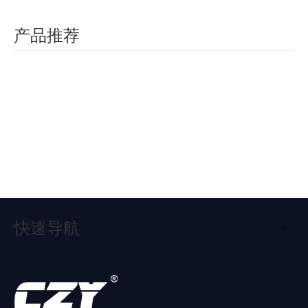
会产生导电关联。它们用于结合PC框架，移动设备，电机和不同
小工具的不同目的。
产品推荐
汽车
沉金
舞台
双面
软硬
10层
PCB的设计是一个非常重要的方面，其正确的功能取决于不同组件
铜基
铜基
灯单
多层
结合
软硬
热电
汽车
的无错设计和组装。原材料也具有重要意义，优质的印刷电路板制
>
板
板
面铝
软硬
PCB
结合
分离
灯铜
造关乎质量和卓越，以为全球所有客户提供最佳产品。该板通常由
PCB
基板
结合
板
PCB
铜基
基板
铜制成。
PCB
板
板
板
印刷电路板组装服务在清洁，卫生的环境中进行，以免遭受任何类
型的污染。必须严格遵守业务指标，以保持与任何违反标准的战略
距离。可通过三种独特的类型访问PCB，包括单面，双面和多层。
快速导航
除了印刷电路板外，PCB制造商还提供柔性印刷电路板。为了支撑
不同的电气部件，使用了柔性印刷电路板。它们被用于生产电机，
控制台，PC等。