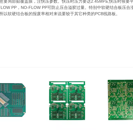
要局部贴覆盖膜，注快压参数。快压时压力要达2.45MPa,快压时候
-FLOW PP，NO-FLOW PP可防止压合溢胶过量。特别中软硬结合
所以软硬结合板的报废率相对来说要较于其它种类的PCB线路板。