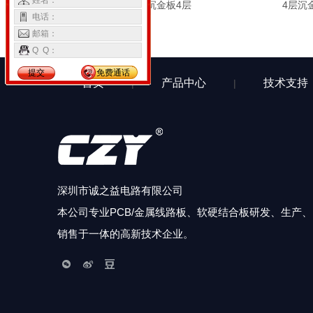
姓名：
PCB板
高频沉金板4层
4层沉金高
电话：
邮箱：
Q Q：
提交
免费通话
首页
产品中心
技术支持
|
|
深圳市诚之益电路有限公司
本公司专业PCB/金属线路板、软硬结合板研发、生产、
销售于一体的高新技术企业。