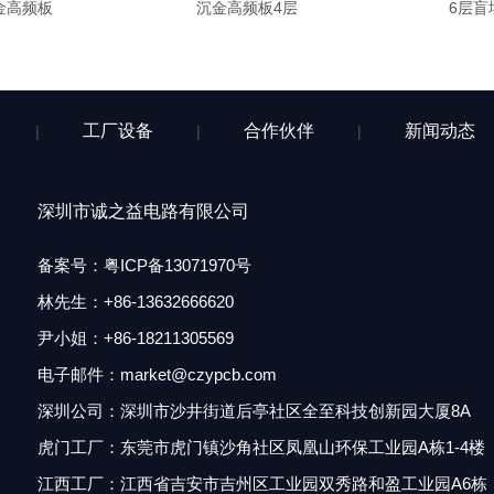
频板
沉金高频板4层
6层盲埋孔
工厂设备
合作伙伴
新闻动态
|
|
|
深圳市诚之益电路有限公司
备案号：
粤ICP备13071970号
林先生
：
+86-13632666620
尹小姐：+86-18211305569
电子邮件：market@czypcb.com
深圳公司：深圳市沙井街道后亭社区全至科技创新园大厦8A
虎门工厂：东莞市虎门镇沙角社区凤凰山环保工业园A栋1-4楼
江西工厂：江西省吉安市吉州区工业园双秀路和盈工业园A6
栋