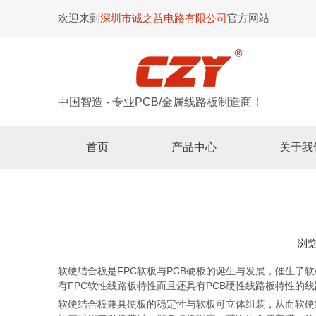
欢迎来到
深圳市诚之益电路有限公司
官方网站
中国智造 - 专业PCB/金属线路板制造商！
首页
产品中心
关于我
浏
["wechat","weibo","qzone","douban","email"]
软硬结合板是FPC软板与PCB硬板的诞生与发展，催生
有FPC软性线路板特性而且还具有PCB硬性线路板特性的
软硬结合板兼具硬板的稳定性与软板可立体组装，从而软硬