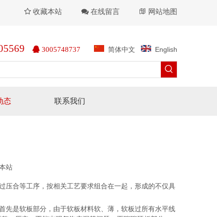
收藏本站
在线留言
网站地图



05569
简体中文
English

3005748737
动态
联系我们
本站
经过压合等工序，按相关工艺要求组合在一起，形成的不仅具
首先是软板部分，由于软板材料软、薄，软板过所有水平线