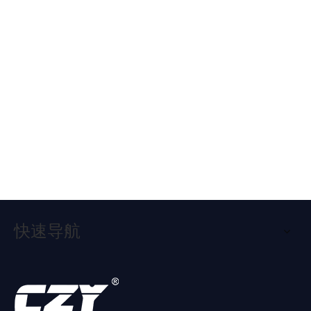
2，工业控制板软件升级：在原有产品软件基础上，增加或修改功
产品推荐
能。
3，工业控制板原理图设计：根据客户要求设计电路原理图；
软硬
24层
高频
4层
金手
POS
汽车
高频
4，工业控制板PCB设计：可根据客户原理图设计出PCB图，也可
结合
软硬
沉金
高频
指工
机高
GPS8
沉金
>
PCB
结合
板4
沉金
艺多
精密
层电
板4
根据客户现有PCB图重新设计改板。客户提供原理图，公司根据原
板
板
层
板
层
多层
路板
层板
理图完成PCB布板；然后制作PCB给客户；客户提供样板，公司可
PCB
板
进行抄板；然后制作PCB样板给客户；客户提供PCB图，公司根据
板
客户要求修改或优化，制作PCB样板给客户。
5，工业控制板PCB生产：客户提供PCB图，公司根据客户资料生
产PCB给客户；可生产1-12层电路板，可生产喷锡、镀金、沉金、
快速导航
OSP膜等各种工艺；
6，工业控制板PCBA加工：客户提供PCB图、元件清单、烧录程
序、测试方法等技术资料，公司根据客户资料生产PCBA控制板给
客户.