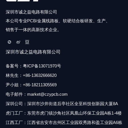
7，客户提供PCB图、元件清单、烧录程序、测试方法等技术资
料，公司根据客户资料生产PCBA
深圳市诚之益电路有限公司
本公司专业PCB/金属线路板、软硬结合板研发、生产、
销售于一体的高新技术企业。
深圳市诚之益电路有限公司
备案号：
粤ICP备13071970号
林先生
：
+86-13632666620
尹小姐：+86-18211305569
电子邮件：market@czypcb.com
深圳公司：深圳市沙井街道后亭社区全至科技创新园大厦8A
虎门工厂：东莞市虎门镇沙角社区凤凰山环保工业园A栋1-4楼
江西工厂：江西省吉安市吉州区工业园双秀路和盈工业园A6
栋