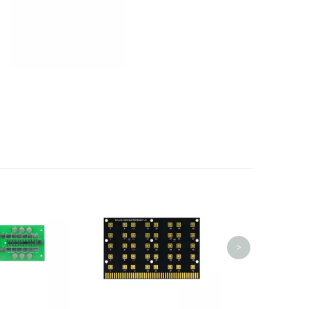
双层软硬
>