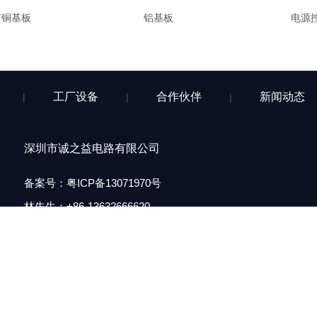
灯铜基板
铝基板
电源
工厂设备
合作伙伴
新闻动态
|
|
|
深圳市诚之益电路有限公司
备案号：
粤ICP备13071970号
林先生
：
+86-13632666620
尹小姐：+86-18211305569
电子邮件：market@czypcb.com
深圳公司：深圳市沙井街道后亭社区全至科技创新园大厦8A
虎门工厂：东莞市虎门镇沙角社区凤凰山环保工业园A栋1-4楼