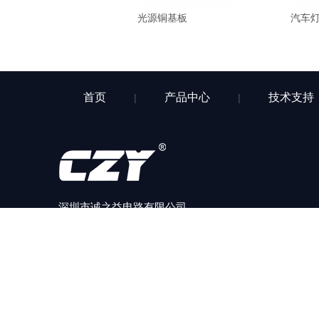
光源铜基板
汽车
首页
产品中心
技术支持
|
|
深圳市诚之益电路有限公司
本公司专业PCB/金属线路板、软硬结合板研发、生产、
销售于一体的高新技术企业。