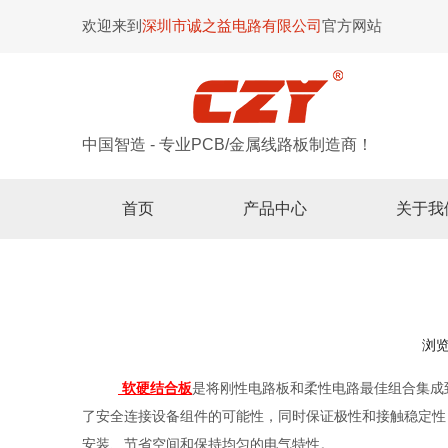
欢迎来到
深圳市诚之益电路有限公司
官方网站
中国智造 - 专业PCB/金属线路板制造商！
首页
产品中心
关于我
浏
["wechat","weibo","qzone","douban","email"]
软硬结合板
是将刚性电路板和柔性电路最佳组合集成
了安全连接设备组件的可能性，同时保证极性和接触稳定性
安装、节省空间和保持均匀的电气特性。